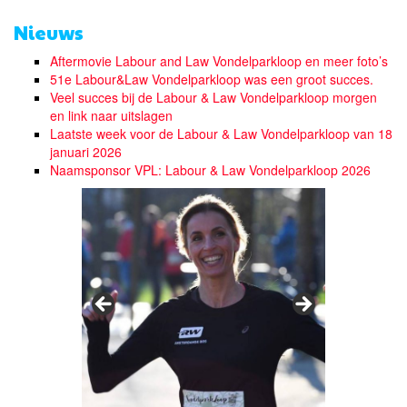
Nieuws
Aftermovie Labour and Law Vondelparkloop en meer foto’s
51e Labour&Law Vondelparkloop was een groot succes.
Veel succes bij de Labour & Law Vondelparkloop morgen
en link naar uitslagen
Laatste week voor de Labour & Law Vondelparkloop van 18
januari 2026
Naamsponsor VPL: Labour & Law Vondelparkloop 2026