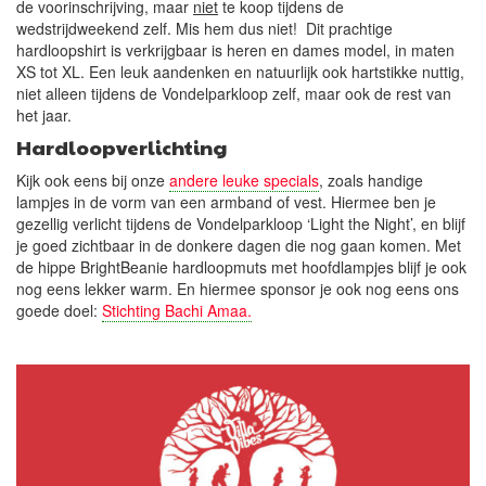
de voorinschrijving, maar
niet
te koop tijdens de
wedstrijdweekend zelf. Mis hem dus niet! Dit prachtige
hardloopshirt is verkrijgbaar is heren en dames model, in maten
XS tot XL. Een leuk aandenken en natuurlijk ook hartstikke nuttig,
niet alleen tijdens de Vondelparkloop zelf, maar ook de rest van
het jaar.
Hardloopverlichting
Kijk ook eens bij onze
andere leuke specials
, zoals handige
lampjes in de vorm van een armband of vest. Hiermee ben je
gezellig verlicht tijdens de Vondelparkloop ‘Light the Night’, en blijf
je goed zichtbaar in de donkere dagen die nog
gaan
komen. Met
de hippe BrightBeanie hardloopmuts met hoofdlampjes blijf je ook
nog eens lekker warm. En hiermee sponsor je ook nog eens ons
goede doel:
Stichting Bachi Amaa.