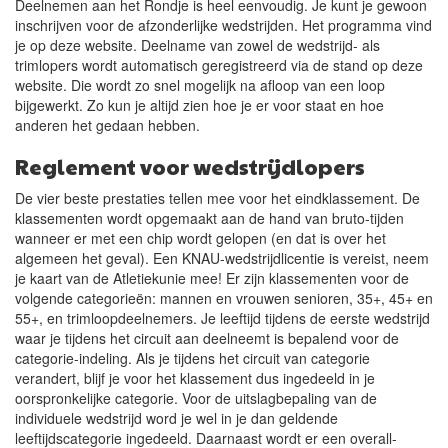
Deelnemen aan het Rondje is heel eenvoudig. Je kunt je gewoon
inschrijven voor de afzonderlijke wedstrijden. Het programma vind
je op deze website. Deelname van zowel de wedstrijd- als
trimlopers wordt automatisch geregistreerd via de stand op deze
website. Die wordt zo snel mogelijk na afloop van een loop
bijgewerkt. Zo kun je altijd zien hoe je er voor staat en hoe
anderen het gedaan hebben.
Reglement voor wedstrijdlopers
De vier beste prestaties tellen mee voor het eindklassement. De
klassementen wordt opgemaakt aan de hand van bruto-tijden
wanneer er met een chip wordt gelopen (en dat is over het
algemeen het geval). Een KNAU-wedstrijdlicentie is vereist, neem
je kaart van de Atletiekunie mee! Er zijn klassementen voor de
volgende categorieën: mannen en vrouwen senioren, 35+, 45+ en
55+, en trimloopdeelnemers. Je leeftijd tijdens de eerste wedstrijd
waar je tijdens het circuit aan deelneemt is bepalend voor de
categorie-indeling. Als je tijdens het circuit van categorie
verandert, blijf je voor het klassement dus ingedeeld in je
oorspronkelijke categorie. Voor de uitslagbepaling van de
individuele wedstrijd word je wel in je dan geldende
leeftijdscategorie ingedeeld. Daarnaast wordt er een overall-