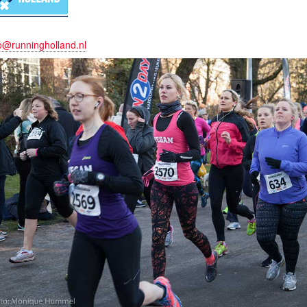
o@runningholland.nl