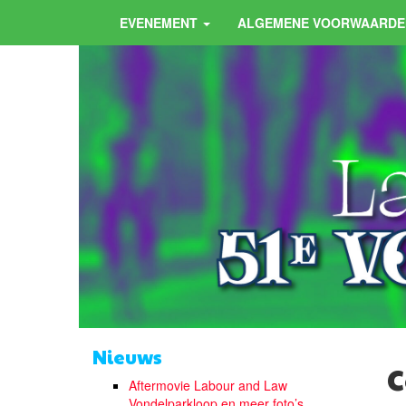
EVENEMENT
ALGEMENE VOORWAARDE
Nieuws
C
Aftermovie Labour and Law
Vondelparkloop en meer foto’s