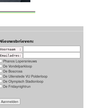
Nieuwsbrieven:
Voornaam :
Emailadres:
Phanos Lopersnieuws
De Vondelparkloop
De Boscross
De Uilenstede VU Polderloop
De Olympisch Stadionloop
De Fridaynightrun