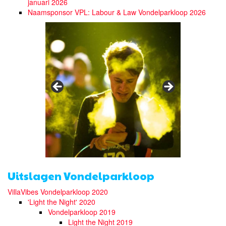
januari 2026
Naamsponsor VPL: Labour & Law Vondelparkloop 2026
Uitslagen Vondelparkloop
VillaVibes Vondelparkloop 2020
'Light the Night' 2020
Vondelparkloop 2019
Light the Night 2019