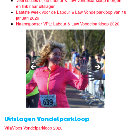
Veel succes bij de Labour & Law Vondelparkloop morgen
en link naar uitslagen
Laatste week voor de Labour & Law Vondelparkloop van 18
januari 2026
Naamsponsor VPL: Labour & Law Vondelparkloop 2026
Uitslagen Vondelparkloop
VillaVibes Vondelparkloop 2020