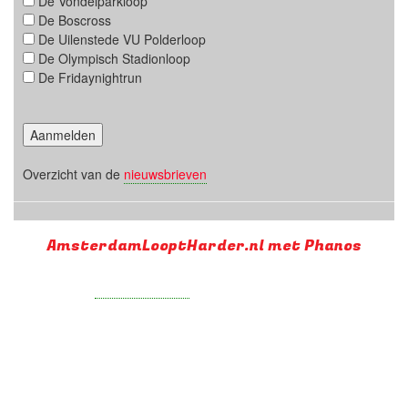
De Vondelparkloop
De Boscross
De Uilenstede VU Polderloop
De Olympisch Stadionloop
De Fridaynightrun
Overzicht van de
nieuwsbrieven
AmsterdamLooptHarder.nl met Phanos
Supported by
Run with a smile