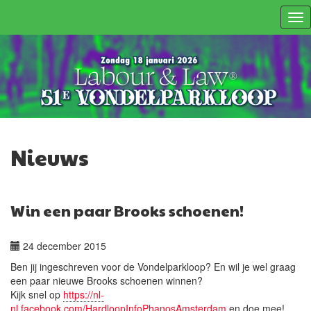
Tog
nav
Nieuws
Win een paar Brooks schoenen!
24 december 2015
Ben jij ingeschreven voor de Vondelparkloop? En wil je wel graag
een paar nieuwe Brooks schoenen winnen?
Kijk snel op
https://nl-
nl.facebook.com/HardloopInfoPhanosAmsterdam
en doe mee!