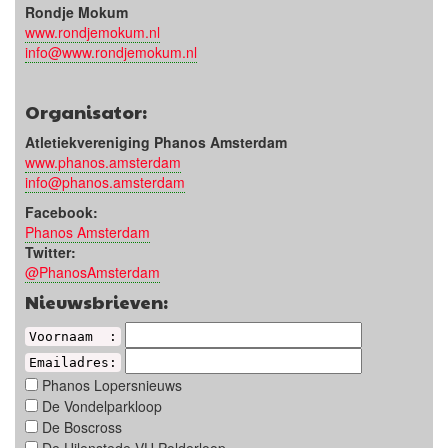
Rondje Mokum
www.rondjemokum.nl
info@www.rondjemokum.nl
Organisator:
Atletiekvereniging Phanos Amsterdam
www.phanos.amsterdam
info@phanos.amsterdam
Facebook:
Phanos Amsterdam
Twitter:
@PhanosAmsterdam
Nieuwsbrieven:
Voornaam :
Emailadres:
Phanos Lopersnieuws
De Vondelparkloop
De Boscross
De Uilenstede VU Polderloop