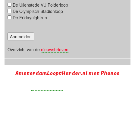
De Uilenstede VU Polderloop
De Olympisch Stadionloop
De Fridaynightrun
Overzicht van de
nieuwsbrieven
AmsterdamLooptHarder.nl met Phanos
Supported by
Run with a smile