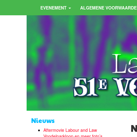
EVENEMENT
ALGEMENE VOORWAARDE
Nieuws
N
Aftermovie Labour and Law
Vondelparkloop en meer foto’s