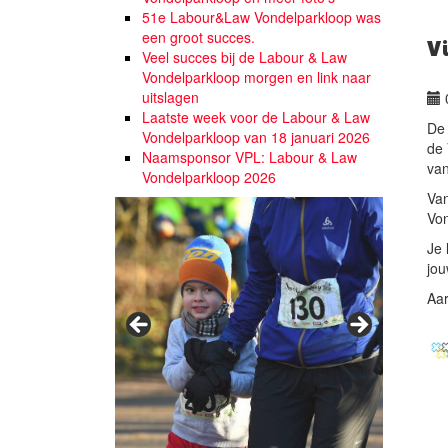
51e Labour&Law Vondelparkloop was
een groot succes.
V
Veel succes bij de Labour & Law
Vondelparkloop morgen en link naar
uitslagen
Laatste week voor de Labour & Law
De 
Vondelparkloop van 18 januari 2026
de 
Naamsponsor VPL: Labour & Law
van
Vondelparkloop 2026
Van
Von
Je 
jou
Aar