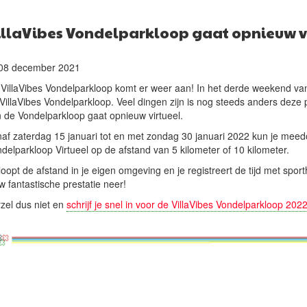
illaVibes Vondelparkloop gaat opnieuw vi
08 december 2021
VillaVibes Vondelparkloop komt er weer aan! In het derde weekend van j
VillaVibes Vondelparkloop. Veel dingen zijn is nog steeds anders deze 
 de Vondelparkloop gaat opnieuw virtueel.
af zaterdag 15 januari tot en met zondag 30 januari 2022 kun je meed
delparkloop Virtueel op de afstand van 5 kilometer of 10 kilometer.
loopt de afstand in je eigen omgeving en je registreert de tijd met spor
w fantastische prestatie neer!
zel dus niet en
schrijf je snel in voor de VillaVibes Vondelparkloop 202