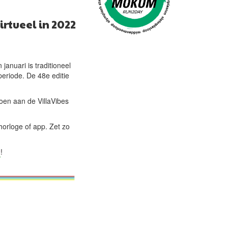
rtueel in 2022
anuari is traditioneel
periode. De 48e editie
oen aan de VillaVibes
thorloge of app. Zet zo
2
!