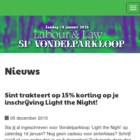
Tog
nav
Nieuws
Sint trakteert op 15% korting op je
inschrijving Light the Night!
05 december 2015
Sta jij al ingeschreven voor Vondelparkloop ‘Light the Night’ op
zaterdag 16 januari? Nog geen cadeau voor sinterklaas? Schrijf
jezelf of een ander dan in op 5 december! Gedurende deze dag