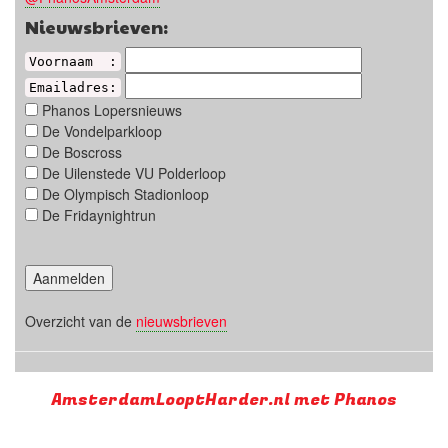
Nieuwsbrieven:
Voornaam :
Emailadres:
Phanos Lopersnieuws
De Vondelparkloop
De Boscross
De Uilenstede VU Polderloop
De Olympisch Stadionloop
De Fridaynightrun
Overzicht van de
nieuwsbrieven
AmsterdamLooptHarder.nl met Phanos
Supported by
Run with a smile