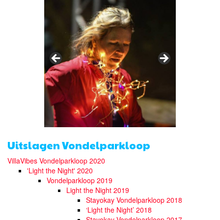
Uitslagen Vondelparkloop
VillaVibes Vondelparkloop 2020
'Light the Night' 2020
Vondelparkloop 2019
Light the Night 2019
Stayokay Vondelparkloop 2018
‘Light the Night’ 2018
Stayokay Vondelparkloop 2017