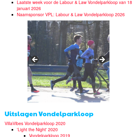
Laatste week voor de Labour & Law Vondelparkloop van 18
januari 2026
Naamsponsor VPL: Labour & Law Vondelparkloop 2026
Uitslagen Vondelparkloop
VillaVibes Vondelparkloop 2020
'Light the Night' 2020
Vondelparkloop 2019